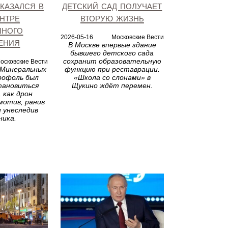
казался в
детский сад получает
нтре
вторую жизнь
шного
2026-05-16
Московские Вести
ения
В Москве впервые здание
бывшего детского сада
сохранит образовательную
осковские Вести
 Минеральных
функцию при реставрации.
рофоль был
«Школа со слонами» в
тановиться
Щукино ждёт перемен.
 как дрон
мотив, ранив
 унеследив
ника.