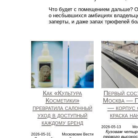
Что будет с помещением дальше? От
о несбывшихся амбициях владельцев
заперты, и даже запах трюфелей бо
Как «Культура
Первый сос
Косметики»
Москва — П
превратила салонный
— корпус 
уход в доступный
краска на
каждому бренд
2026-05-13
Мо
Кузовам четыр
2026-05-31
Московские Вести
первого высоко