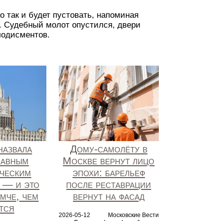
 так и будет пустовать, напоминая
. Судебный молот опустился, двери
лодисментов.
назвала
Дому-самолёту в
лавным
Москве вернут лицо
ческим
эпохи: барельеф
 — и это
после реставрации
омче, чем
вернут на фасад
тся
2026-05-12
Московские Вести