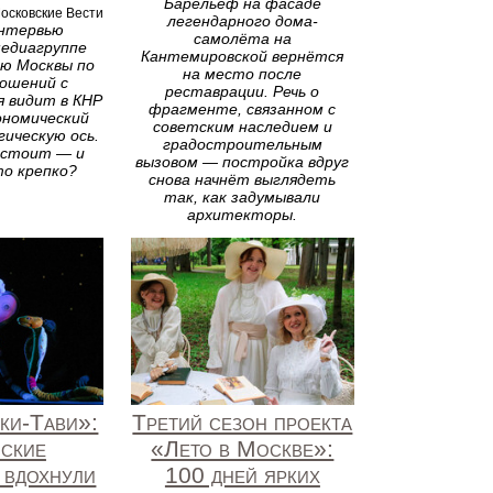
Барельеф на фасаде
осковские Вести
легендарного дома-
интервью
самолёта на
едиагруппе
Кантемировской вернётся
ию Москвы по
на место после
ошений с
реставрации. Речь о
я видит в КНР
фрагменте, связанном с
кономический
советским наследием и
ическую ось.
градостроительным
 стоит — и
вызовом — постройка вдруг
то крепко?
снова начнёт выглядеть
так, как задумывали
архитекторы.
ки‑Тави»:
Третий сезон проекта
мские
«Лето в Москве»:
 вдохнули
100 дней ярких