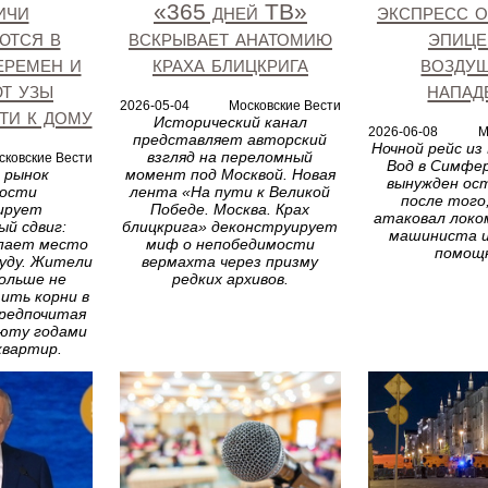
ичи
«365 дней ТВ»
экспресс о
ются в
вскрывает анатомию
эпице
еремен и
краха блицкрига
возду
т узы
напад
2026-05-04
Московские Вести
ти к дому
Исторический канал
2026-06-08
М
представляет авторский
Ночной рейс из
взгляд на переломный
сковские Вести
Вод в Симфе
 рынок
момент под Москвой. Новая
вынужден ос
ости
лента «На пути к Великой
после того,
ирует
Победе. Москва. Крах
атаковал локо
й сдвиг:
блицкрига» деконструирует
машиниста и
пает место
миф о непобедимости
помощ
уду. Жители
вермахта через призму
ольше не
редких архивов.
ить корни в
предпочитая
юту годами
квартир.