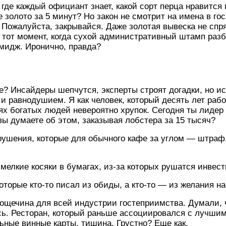
, где каждый официант знает, какой сорт перца нравится
 золото за 5 минут? Но закон не смотрит на имена в го
ожалуйста, закрывайся. Даже золотая вывеска не спряч
тот момент, когда сухой административный штамп раз
мидж. Иронично, правда?
? Инсайдеры шепчутся, эксперты строят догадки, но ис
и равнодушием. Я как человек, который десять лет рабо
иях богатых людей невероятно хрупок. Сегодня ты лидер
вы думаете об этом, заказывая лобстера за 15 тысяч?
ушения, которые для обычного кафе за углом — штраф,
мелкие косяки в бумагах, из-за которых рушатся инвес
оторые кто-то писал из обиды, а кто-то — из желания на
ощечина для всей индустрии гостеприимства. Думали, 
ь. Ресторан, который раньше ассоциировался с лучшим
ные винные карты, тишина. Грустно? Еще как.