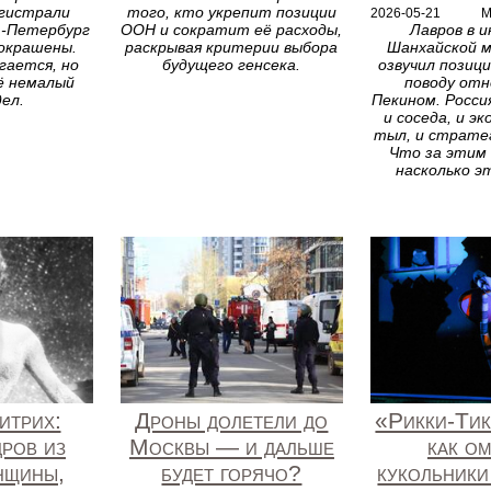
агистрали
того, кто укрепит позиции
2026-05-21
М
-Петербург
ООН и сократит её расходы,
Лавров в 
 окрашены.
раскрывая критерии выбора
Шанхайской м
гается, но
будущего генсека.
озвучил позиц
ё немалый
поводу отн
дел.
Пекином. Росси
и соседа, и э
тыл, и стратег
Что за этим
насколько э
итрих:
Дроны долетели до
«Рикки‑Тик
дров из
Москвы — и дальше
как о
нщины,
будет горячо?
кукольники