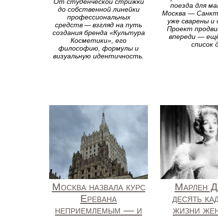
От студенческой стрижки
поезда для м
до собственной линейки
Москва — Санкт
профессиональных
уже сварены и
средств — взгляд на путь
Проект продви
создания бренда «Культура
впереди — ещ
Косметики», его
список 
философию, формулы и
визуальную идентичность.
Москва назвала курс
Марлен Д
Еревана
десять ка
неприемлемым — и
жизни же