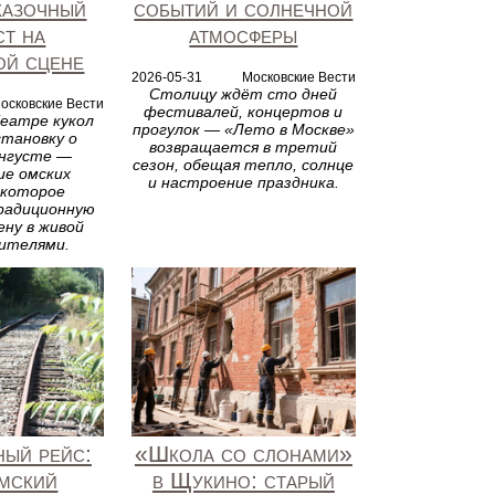
казочный
событий и солнечной
ст на
атмосферы
ой сцене
2026-05-31
Московские Вести
Столицу ждёт сто дней
осковские Вести
фестивалей, концертов и
еатре кукол
прогулок — «Лето в Москве»
тановку о
возвращается в третий
ангусте —
сезон, обещая тепло, солнце
ие омских
и настроение праздника.
 которое
радиционную
ену в живой
рителями.
ный рейс:
«Школа со слонами»
ымский
в Щукино: старый