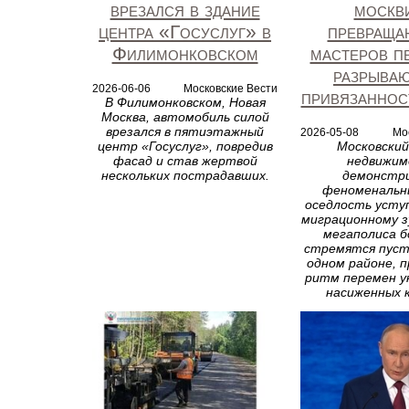
врезался в здание
москв
центра «Госуслуг» в
превраща
Филимонковском
мастеров п
разрываю
2026-06-06
Московские Вести
привязаннос
В Филимонковском, Новая
Москва, автомобиль силой
врезался в пятиэтажный
2026-05-08
Мо
центр «Госуслуг», повредив
Московский
фасад и став жертвой
недвижим
нескольких пострадавших.
демонстр
феноменальны
оседлость усту
миграционному з
мегаполиса б
стремятся пуст
одном районе, 
ритм перемен у
насиженных 