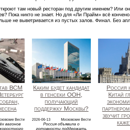
кроют там новый ресторан под другим именем? Или оно
? Пока никто не знает. Но для «Ли Прайм» всё кончено
льше не выветривается из пустых залов. Финал. Без ап
тав ВСМ
Каким будет кандидат
Россия 
етербург
в генсеки ООН,
Китай г
собран,
получающий
экономи
несена
поддержку Москвы?
партнером
звучит гр
сковские Вести
2026-06-13
Московские Вести
каже
ёх вагонов
Россия объявила о
скоростного
готовности поддержать