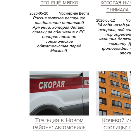
это ещё мягко
которая ни
снимала 
2026-05-20
Московские Вести
Россия выявила растущее
2026-05-12
Мо
раздражение политикой
34 года назад у
Армении, которая делает
актриса, чей си
ставку на сближение с ЕС,
пор определ
попирая прежние
женщина должна
союзнические
комнату. 
обязательства перед
фотографий —
Москвой.
эпоха
Трагедия в Новом
Кочевой и
районе: автомобиль
столицы: 