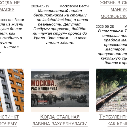
когда не
жизнь в с
2026-05-19
Московские Вести
маску
мангу
Массированный налёт
московск
беспилотников на столицу
— не isolated incident, а новая
сковские Вести
шла из жизни
реальность. Депутат
2026-06-28
М
луэт до сих
Госдумы пророчит, дойдёт
В столичном Т
яет, как
ли «чужая струя» дронов до
открыли пос
 входить в
Урала. Что знаем — и чего
храбром м
Десять
стоит ждать.
произведен
 и целая
мастеров,
.
превратило т
кукольную сц
диалог с з
нстинкт
Когда стальная
Турбулент
почему
лавина захлебнулась:
как кр