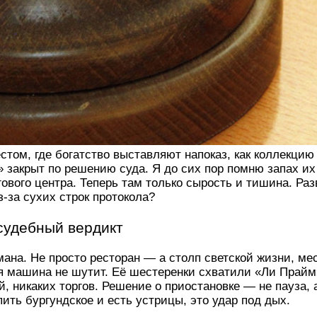
стом, где богатство выставляют напоказ, как коллекцию
» закрыт по решению суда. Я до сих пор помню запах и
вого центра. Теперь там только сырость и тишина. Разв
-за сухих строк протокола?
 судебный вердикт
ана. Не просто ресторан — а столп светской жизни, мес
я машина не шутит. Её шестеренки схватили «Ли Прайм
 никаких торгов. Решение о приостановке — не пауза, а
пить бургундское и есть устрицы, это удар под дых.