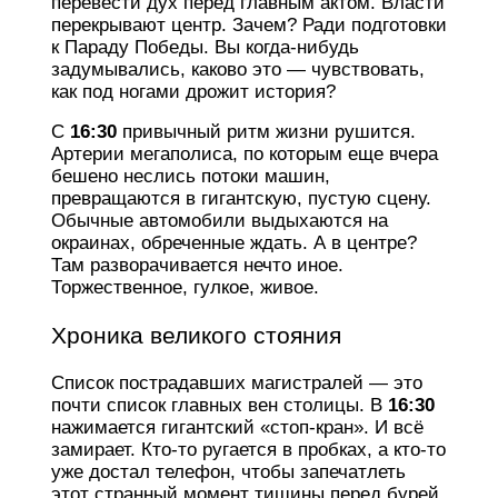
перевести дух перед главным актом. Власти
перекрывают центр. Зачем? Ради подготовки
к Параду Победы. Вы когда-нибудь
задумывались, каково это — чувствовать,
как под ногами дрожит история?
С
16:30
привычный ритм жизни рушится.
Артерии мегаполиса, по которым еще вчера
бешено неслись потоки машин,
превращаются в гигантскую, пустую сцену.
Обычные автомобили выдыхаются на
окраинах, обреченные ждать. А в центре?
Там разворачивается нечто иное.
Торжественное, гулкое, живое.
Хроника великого стояния
Список пострадавших магистралей — это
почти список главных вен столицы. В
16:30
нажимается гигантский «стоп-кран». И всё
замирает. Кто-то ругается в пробках, а кто-то
уже достал телефон, чтобы запечатлеть
этот странный момент тишины перед бурей.