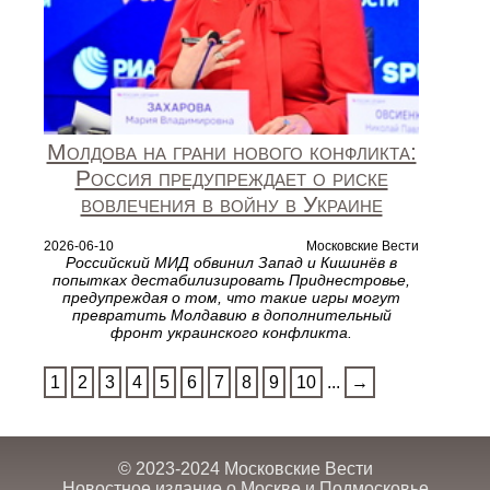
Молдова на грани нового конфликта:
Россия предупреждает о риске
вовлечения в войну в Украине
2026-06-10
Московские Вести
Российский МИД обвинил Запад и Кишинёв в
попытках дестабилизировать Приднестровье,
предупреждая о том, что такие игры могут
превратить Молдавию в дополнительный
фронт украинского конфликта.
1
2
3
4
5
6
7
8
9
10
...
→
© 2023-2024 Московские Вести
Новостное издание о Москве и Подмосковье