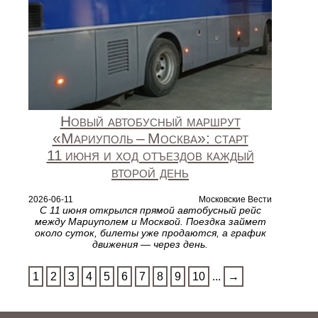
Новый автобусный маршрут
«Мариуполь – Москва»: старт
11 июня и ход отъездов каждый
второй день
2026-06-11
Московские Вести
С 11 июня открылся прямой автобусный рейс
между Мариуполем и Москвой. Поездка займет
около суток, билеты уже продаются, а график
движения — через день.
1
2
3
4
5
6
7
8
9
10
...
→