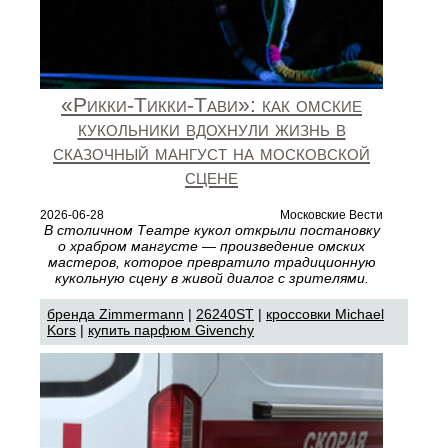
«Рикки‑Тикки‑Тави»: как омские
кукольники вдохнули жизнь в
сказочный мангуст на московской
сцене
2026-06-28
Московские Вести
В столичном Театре кукол открыли постановку
о храбром мангусте — произведение омских
мастеров, которое превратило традиционную
кукольную сцену в живой диалог с зрителями.
бренда Zimmermann
|
26240ST
|
кроссовки Michael
Kors
|
купить парфюм Givenchy