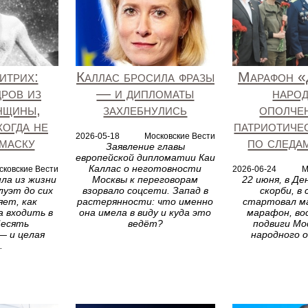
итрих:
Каллас бросила фразы
Марафон «
дров из
— и дипломаты
наро
нщины,
захлебнулись
ополче
когда не
патриотиче
2026-05-18
Московские Вести
маску
по следа
Заявление главы
европейской дипломатии Каи
Каллас о неготовности
сковские Вести
2026-06-24
М
шла из жизни
Москвы к переговорам
22 июня, в Де
луэт до сих
взорвало соцсети. Запад в
скорби, в
яет, как
растерянности: что именно
стартовал 
 входить в
она имела в виду и куда это
марафон, в
Десять
ведёт?
подвиги Мо
 и целая
народного о
.