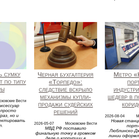
ь сумку
Черная бухгалтерия
Метро 
t по типу
«Торпедо»:
пор
ры
следствие вскрыло
индустр
механизмы купли-
шедевр в 
сковские Вести
продажи судейских
корид
ксессуар
решений
 просто
раз, но и
2026-08-04
М
ректировать
Новая стан
2026-05-07
Московские Вести
т.
порт»
МВД РФ поставило
Люблинско‑Д
финальную точку в громком
линии оформл
деле о коррупции в