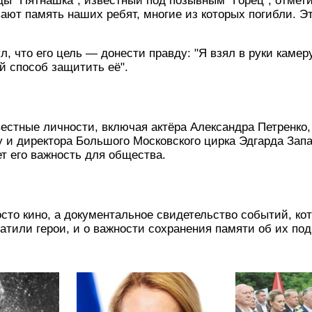
ы "Пятнашка", известный под позывным "Горец", отметил
т память наших ребят, многие из которых погибли. Это
 что его цель — донести правду: "Я взял в руки камеру
й способ защитить её".
стные личности, включая актёра Александра Петренко,
 и директора Большого Московского цирка Эдгарда Зап
т его важность для общества.
осто кино, а документальное свидетельство событий, к
атили герои, и о важности сохранения памяти об их под