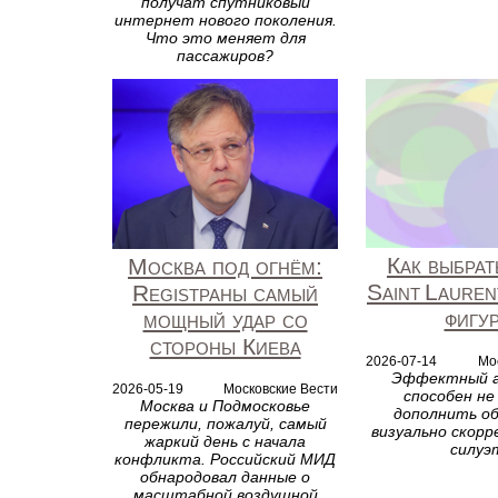
получат спутниковый
интернет нового поколения.
Что это меняет для
пассажиров?
Как выбрат
Москва под огнём:
Saint Lauren
Registраны самый
фигу
мощный удар со
стороны Киева
2026-07-14
Мо
Эффектный а
2026-05-19
Московские Вести
способен не
Москва и Подмосковье
дополнить об
пережили, пожалуй, самый
визуально скор
жаркий день с начала
силуэ
конфликта. Российский МИД
обнародовал данные о
масштабной воздушной