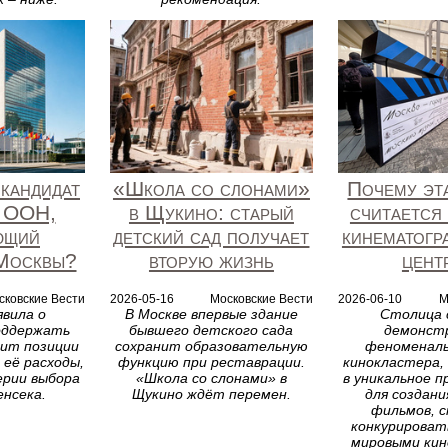
 кандидат
«Школа со слонами»
Почему эт
и ООН,
в Щукино: старый
считается
ющий
детский сад получает
кинематогр
Москвы?
вторую жизнь
цент
сковские Вести
2026-05-16
Московские Вести
2026-06-10
М
явила о
В Москве впервые здание
Столица
оддержать
бывшего детского сада
демонст
пит позиции
сохранит образовательную
феноменал
её расходы,
функцию при реставрации.
кинокластера,
ерии выбора
«Школа со слонами» в
в уникальное 
енсека.
Щукино ждёт перемен.
для создани
фильмов, с
конкурироват
мировыми ки