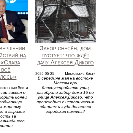
авершении
Забор снесён, дом
йствий на
пустует: что ждёт
 «Слава
дачу Алексея Дикого
 всё
2026-05-25
Московские Вести
илось»
В середине мая на востоке
Москвы при
благоустройстве улиц
осковские Вести
сии заявил о
разобрали забор дома 16 по
корить конец
улице Алексея Дикого. Что
подчеркнув
происходит с историческим
к мирному
зданием и куда девается
ю и выразив
городская память?
ость за
дальнейшего
лития.