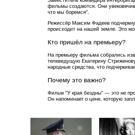
Заместитель командира интербригад
фильмы создаются. Они увековечиваю
что мы боремся".
Режиссёр Максим Фадеев подчеркнул,
происходит на нашей земле. Это мо
Кто пришёл на премьеру?
На премьеру фильма собрались изве
телеведущую Екатерину Стриженову
народные средства, что подчеркивае
Почему это важно?
Фильм "У края бездны" — это не пр
Он напоминает о цене, которую запл