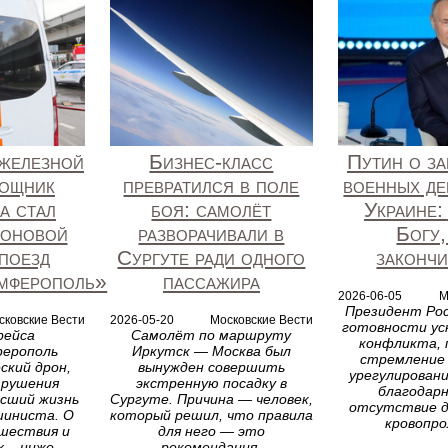
 железной
Бизнес-класс
Путин о з
мощник
превратился в поле
военных де
а стал
боя: самолёт
Украине:
роновой
разворачивали в
Богу,
 поезд
Сургуте ради одного
законч
мферополь»
пассажира
2026-06-05
М
Президент Рос
сковские Вести
2026-05-20
Московские Вести
готовности ус
рейса
Самолёт по маршруту
конфликта, 
ерополь
Иркутск — Москва был
стремление 
ский дрон,
вынужден совершить
урегулировани
зрушения
экстренную посадку в
благодарн
есший жизнь
Сургуте. Причина — человек,
отсутствие 
иниста. О
который решил, что правила
кровопро
шествия и
для него — это
 – ниже.
рекомендация.