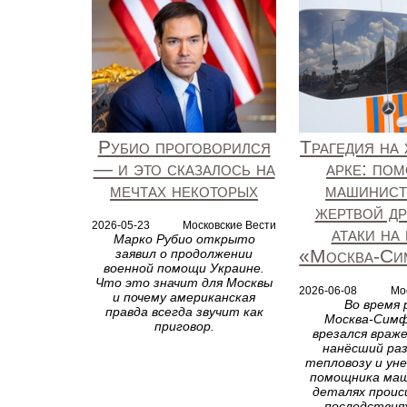
Рубио проговорился
Трагедия на
— и это сказалось на
арке: по
мечтах некоторых
машинист
жертвой д
2026-05-23
Московские Вести
атаки на
Марко Рубио открыто
«Москва‑Си
заявил о продолжении
военной помощи Украине.
Что это значит для Москвы
2026-06-08
Мо
и почему американская
Во время 
правда всегда звучит как
Москва‑Симф
приговор.
врезался враже
нанёсший ра
тепловозу и ун
помощника маш
деталях проис
последствиях