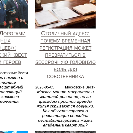
Дорогами
Столичный адрес:
дных
почему временная
нцев»:
регистрация может
ский квест
превратиться в
м героев
бессрочную головную
боль для
осковские Вести
собственника
нь памяти и
 столице
масштабный
2026-05-05
Московские Вести
оспевающий
Москва манит мигрантов и
сковского
жителей регионов, но за
полчения.
фасадом простой аренды
жилья скрываются ловушки.
Как обычная справка о
регистрации способна
дестабилизировать жизнь
владельца квартиры?