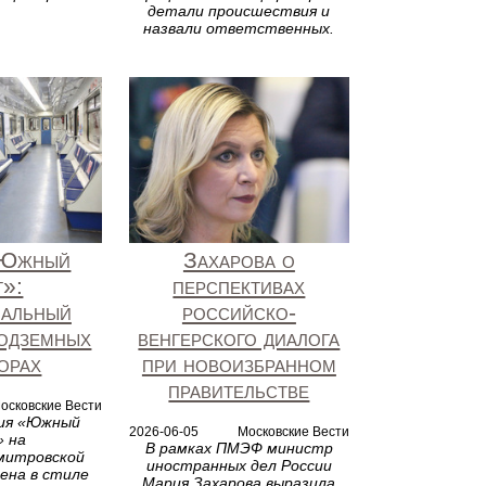
детали происшествия и
назвали ответственных.
«Южный
Захарова о
т»:
перспективах
иальный
российско-
подземных
венгерского диалога
орах
при новоизбранном
правительстве
осковские Вести
ция «Южный
2026-06-05
Московские Вести
 на
В рамках ПМЭФ министр
митровской
иностранных дел России
ена в стиле
Мария Захарова выразила