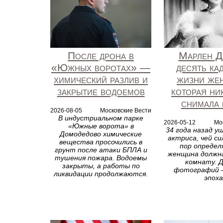
После дрона в
Марлен Д
«Южных воротах» —
десять ка
химический разлив и
жизни же
закрытие водоемов
которая ни
снимала 
2026-08-05
Московские Вести
В индустриальном парке
2026-05-12
Мо
«Южные ворота» в
34 года назад у
Домодедово химические
актриса, чей си
вещества просочились в
пор определ
грунт после атаки БПЛА и
женщина должна
тушения пожара. Водоемы
комнату. 
закрыты, а работы по
фотографий —
ликвидации продолжаются.
эпоха