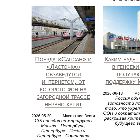
Поезда «Сапсан» и
Каким будет
«Ласточка»
в генсек
обзаведутся
получа
интернетом, от
поддержку 
которого фон на
2026-06-13
Мо
загородной трассе
Россия объ
нервно курит
готовности п
того, кто укре
ООН и сократит 
2026-05-20
Московские Вести
раскрывая крит
135 поездов на маршрутах
будущего г
Москва—Петербург,
Петербург—Псков и
Петербург—Сортавала