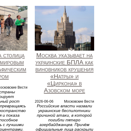
а столица
Москва указывает на
 мировым
украинские БПЛА как
афическим
виновников крушения
ром
«Натры» и
«Циркона» в
осковские Вести
Азовском море
 страны
рирует
ьный рост
2026-06-06
Московские Вести
 превращаясь
Российские власти назвали
пространство
украинские беспилотники
я и показа
причиной атаки, в которой
пособное
погибли пятеро
ь с лучшими
азербайджанцев. Причём
ноцентрами.
официальные лица раскрыли