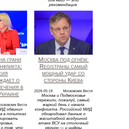
для него — это
рекомендация.
на грани
Москва под огнём:
нфликта:
Registраны самый
сия
мощный удар со
ждает о
стороны Киева
лечения в
2026-05-19
Московские Вести
Украине
Москва и Подмосковье
пережили, пожалуй, самый
жаркий день с начала
осковские Вести
ИД обвинил
конфликта. Российский МИД
в в попытках
обнародовал данные о
зировать
масштабной воздушной
ровье,
атаке ВСУ на столичный
 о том, что
регион — и цифры