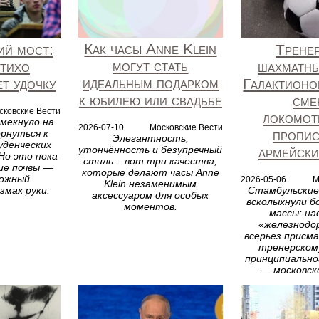
Как часы Anne Klein
ий мост:
Трене
могут стать
тихо
шахматны
идеальным подарком
т удочку
Галактионо
к юбилею или свадьбе
сме
сковские Вести
локомот
мекнуло на
2026-07-10
Московские Вести
пропис
рнуться к
Элегантность,
уденческих
армейски
утончённость и безупречный
Но это пока
стиль – вот три качества,
ие почвы —
которые делают часы Anne
ожный
2026-05-06
М
Klein незаменимым
змах руки.
Стамбульские
аксессуаром для особых
всколыхнули б
моментов.
массы: на
«железнодо
всерьез присм
тренерском
принципиально
— московск