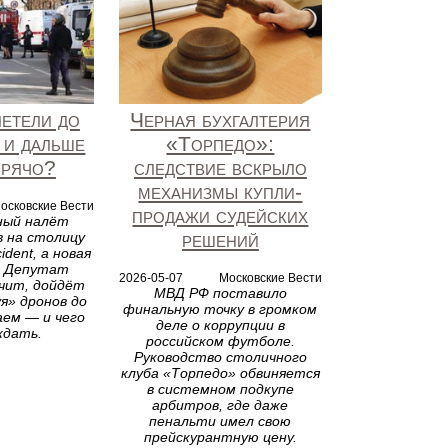
етели до
Черная бухгалтерия
и дальше
«Торпедо»:
орячо?
следствие вскрыло
механизмы купли-
осковские Вести
продажи судейских
ный налёт
решений
 на столицу
cident, а новая
. Депутат
2026-05-07
Московские Вести
чит, дойдёт
МВД РФ поставило
я» дронов до
финальную точку в громком
аем — и чего
деле о коррупции в
ждать.
российском футболе.
Руководство столичного
клуба «Торпедо» обвиняется
в системном подкупе
арбитров, где даже
пенальти имел свою
прейскурантную цену.