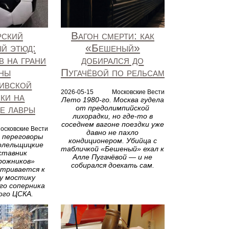
рский
Вагон смерти: как
й этюд:
«Бешеный»
в на грани
добирался до
ны
Пугачёвой по рельсам
ивской
2026-05-15
Московские Вести
ки на
Лето 1980-го. Москва гудела
е лавры
от предолимпийской
лихорадки, но где-то в
соседнем вагоне поездки уже
осковские Вести
давно не пахло
 переговоры
кондиционером. Убийца с
олельщицкие
табличкой «Бешеный» ехал к
ставник
Алле Пугачёвой — и не
рожников»
собирался доехать сам.
атривается к
у мостику
го соперника
ого ЦСКА.