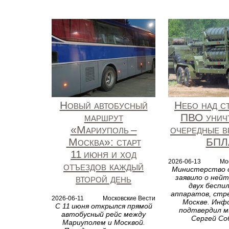
Новый автобусный
Небо над с
маршрут
ПВО унич
«Мариуполь –
очередные в
Москва»: старт
БПЛ
11 июня и ход
2026-06-13
Мо
отъездов каждый
Министерство 
второй день
заявило о ней
двух беспи
аппаратов, стр
2026-06-11
Московские Вести
Москве. Инф
С 11 июня открылся прямой
подтвердил м
автобусный рейс между
Сергей Со
Мариуполем и Москвой.