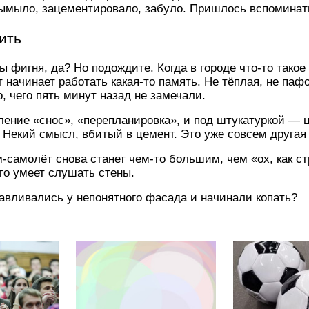
вымыло, зацементировало, забуло. Пришлось вспоминат
ить
 фигня, да? Но подождите. Когда в городе что-то такое
т начинает работать какая-то память. Не тёплая, не паф
, чего пять минут назад не замечали.
вление «снос», «перепланировка», и под штукатуркой — 
т. Некий смысл, вбитый в цемент. Это уже совсем другая
самолёт снова станет чем-то большим, чем «ох, как ст
кто умеет слушать стены.
навливались у непонятного фасада и начинали копать?