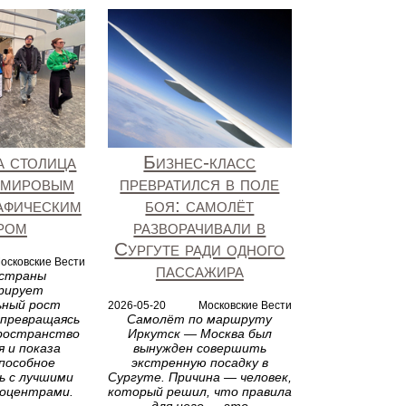
а столица
Бизнес-класс
 мировым
превратился в поле
афическим
боя: самолёт
ром
разворачивали в
Сургуте ради одного
осковские Вести
пассажира
 страны
рирует
ьный рост
2026-05-20
Московские Вести
 превращаясь
Самолёт по маршруту
пространство
Иркутск — Москва был
я и показа
вынужден совершить
пособное
экстренную посадку в
ь с лучшими
Сургуте. Причина — человек,
ноцентрами.
который решил, что правила