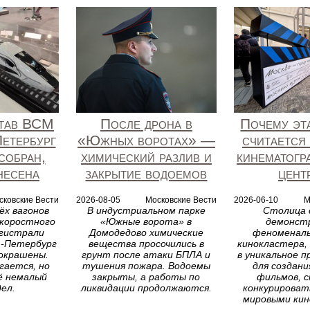
тав ВСМ
После дрона в
Почему эт
етербург
«Южных воротах» —
считается
собран,
химический разлив и
кинематогр
несена
закрытие водоемов
цент
сковские Вести
2026-08-05
Московские Вести
2026-06-10
М
ёх вагонов
В индустриальном парке
Столица
скоростного
«Южные ворота» в
демонст
агистрали
Домодедово химические
феноменал
-Петербург
вещества просочились в
кинокластера,
 окрашены.
грунт после атаки БПЛА и
в уникальное 
гается, но
тушения пожара. Водоемы
для создани
ё немалый
закрыты, а работы по
фильмов, с
дел.
ликвидации продолжаются.
конкурироват
мировыми ки