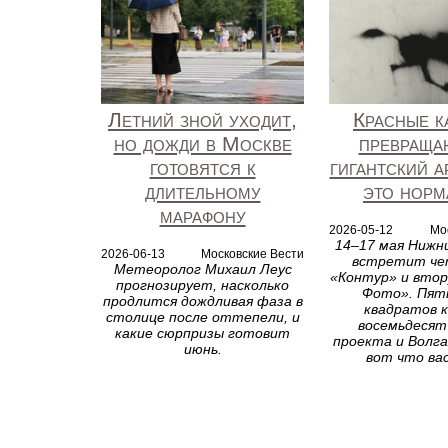
Летний зной уходит,
Красные к
но дожди в Москве
превраща
готовятся к
гигантский а
длительному
это норм
марафону
2026-05-12
Мо
14–17 мая Нижн
2026-06-13
Московские Вести
встретит ч
Метеоролог Михаил Леус
«Контур» и втор
прогнозирует, насколько
Фото». Пят
продлится дождливая фаза в
квадратов к
столице после оттепели, и
восемьдесят
какие сюрпризы готовит
проекта и Волга
июнь.
вот что ва