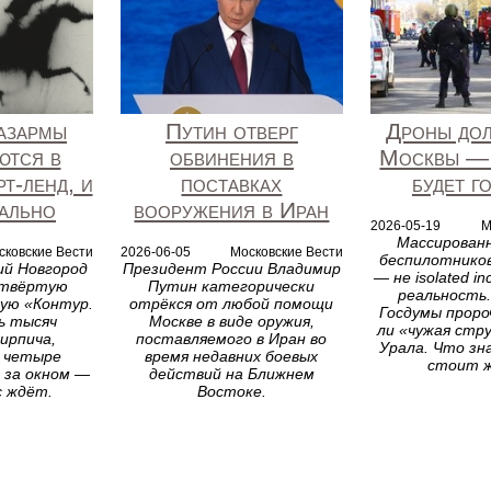
азармы
Путин отверг
Дроны дол
ются в
обвинения в
Москвы — 
рт-ленд, и
поставках
будет г
ально
вооружения в Иран
2026-05-19
М
Массирован
сковские Вести
2026-06-05
Московские Вести
беспилотников
ий Новгород
Президент России Владимир
— не isolated in
етвёртую
Путин категорически
реальность
ую «Контур.
отрёкся от любой помощи
Госдумы проро
ь тысяч
Москве в виде оружия,
ли «чужая стру
ирпича,
поставляемого в Иран во
Урала. Что зн
 четыре
время недавних боевых
стоит 
 за окном —
действий на Ближнем
с ждёт.
Востоке.