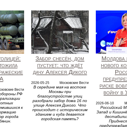
толицей:
Забор снесён, дом
Молдова 
тожила
пустует: что ждёт
нового ко
ражеские
дачу Алексея Дикого
Рос
А
предупре
2026-05-25
Московские Вести
риске вов
В середине мая на востоке
сковские Вести
войну в 
Москвы при
обороны РФ
благоустройстве улиц
трализации
разобрали забор дома 16 по
лотных
2026-06-10
М
улице Алексея Дикого. Что
емившихся к
Российский М
происходит с историческим
ормацию
Запад и Кишинё
зданием и куда девается
эр города
дестабили
городская память?
бянин.
Приднест
предупреждая