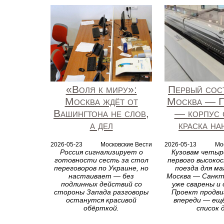
«Воля к миру»:
Первый сос
Москва ждёт от
Москва — П
Вашингтона не слов,
— корпус 
а дел
краска на
2026-05-23
Московские Вести
2026-05-13
Мо
Россия сигнализирует о
Кузовам четыр
готовности сесть за стол
первого высоко
переговоров по Украине, но
поезда для м
настаивает — без
Москва — Санкт
подлинных действий со
уже сварены и
стороны Запада разговоры
Проект продви
останутся красивой
впереди — ещ
обёрткой.
список 