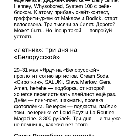
ещё не всё. Диджей-линейка — Daily Slime,
Henney, Whysobored, System 108 с рейв-
блоком. К этому прибавь скейт-контест,
граффити-джем от Maksow и Bodick, старт
велосезона. Три тысячи за билет. Дорого?
Может быть. Но lineup такой — попробуй
устоять.
«Летник»: три дня на
«Белорусской»
29–31 мая «Ярд» на «Белорусской»
проглотит сотню артистов. Cream Soda,
«Сироткин», SALUKI, Slava Marlow, Gera
Amen, hehehe — подборка, от которой
хочется перелистывать плейлист ещё раз.
Днём — пинг-понг, шахматы, проявка
фотоплёнки. Вечером — подкасты, паблик-
токи, вечеринки от Loud Boyz и La Routine
Magazine. 3 300 рублей. Три дня — и ты уже
не помнишь, как жил без этого.
Санкт-Петербург не отстаёт