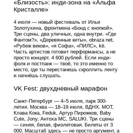
«Близость»: инди-зона на «Альфа
Кристалле»
4 июля — новый фестиваль от Ильи
Золотухина, фронтмена «Бонд с кнопкой».
Три сцены, два уличных, одна внутри. «Где
Фантом?», «Деревянные киты», obraza net,
«Рубеж веков», «я Софа», «ПИЛС», kё.
Часть артистов готовит перформансы, а не
просто концерт. 4 600 рублей. Если инди-
фолк и постпанк — твоё, то это именно то
место, где ты перестанешь скроллить ленту
и начнёшь слушать.
VK Fest: двухдневный марафон
Санкт-Петербург — 4–5 июля, парк 300-
летия. Москва — 18–19 июля, ВДНХ. МОТ,
Клава Кока, Feduk, Артур Пирожков, Baby
Cute, Jony, Антоха МС, SALUKI. Три сцены
— синяя, белая, фиолетовая. Билеты от 3
000. Масштаб здесь — не просто аргумент, а