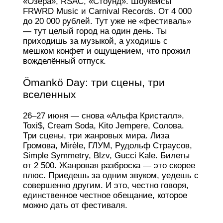
«Озера», RSAC, «Стоунд». Шоукейсы
FRWRD Music и Carnival Records. От 4 000
до 20 000 рублей. Тут уже не «фестиваль»
— тут целый город на один день. Ты
приходишь за музыкой, а уходишь с
мешком конфет и ощущением, что прожил
вожделённый отпуск.
Ömankö Day: три сцены, три
вселенных
26–27 июня — снова «Альфа Кристалл».
Toxi$, Cream Soda, Kito Jempere, Солова.
Три сцены, три жанровых мира. Лиза
Громова, Mirèle, ГЛУМ, Рудольф Страусов,
Simple Symmetry, Blzv, Gucci Kale. Билеты
от 2 500. Жанровая разброска — это скорее
плюс. Приедешь за одним звуком, уедешь с
совершенно другим. И это, честно говоря,
единственное честное обещание, которое
можно дать от фестиваля.