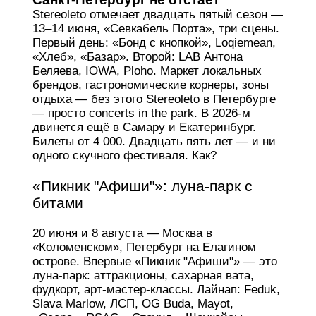
Stereoleto отмечает двадцать пятый сезон —
13–14 июня, «Севкабель Порта», три сцены.
Первый день: «Бонд с кнопкой», Loqiemean,
«Хлеб», «Базар». Второй: LAB Антона
Беляева, IOWA, Ploho. Маркет локальных
брендов, гастрономические корнеры, зоны
отдыха — без этого Stereoleto в Петербурге
— просто concerts in the park. В 2026-м
двинется ещё в Самару и Екатеринбург.
Билеты от 4 000. Двадцать пять лет — и ни
одного скучного фестиваля. Как?
«Пикник "Афиши"»: луна-парк с
битами
20 июня и 8 августа — Москва в
«Коломенском», Петербург на Елагином
острове. Впервые «Пикник "Афиши"» — это
луна-парк: аттракционы, сахарная вата,
фудкорт, арт-мастер-классы. Лайнап: Feduk,
Slava Marlow, ЛСП, OG Buda, Mayot,