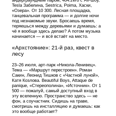
андерграундным паром, 404.zero с AV-шоу,
Tesla Забелина, Sestrica, Poima, Хаски,
«Озера». От 10 300. Лесная площадка,
танцевальная программа — и долгие ночи
под незнакомые звуки. Бросаешь время,
теряешься между деревьями и думаешь: а
чё я вообще здесь делаю? А потом музыка
начинается — и всё встаёт на место.
«Архстояние»: 21-й раз, квест в
лесу
23–26 июля, арт-парк «Никола-Ленивец».
Тема — «Маршрут перестроен». Роман
Сакин, Леонид Тишков с «Частной луной»,
Катя Козлова. Beautiful Boys, Attaque de
panique, «Стереополина», «Источник». От 1
500 — пожалуй, самый доступный вход в
эту вселенную. Пространство здесь — не
фон, а соучастник. Сидишь на траве,
смотришь на инсталляцию и думаешь: как
это вообще работает?