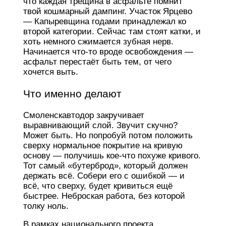
что каждая трещина в асфальте помнит
твой кошмарный дампинг. Участок Ярцево
— Капыревщина годами принадлежал ко
второй категории. Сейчас там стоят катки, и
хоть немного сжимается зубная нерв.
Начинается что-то вроде освобождения —
асфальт перестаёт быть тем, от чего
хочется выть.
Что именно делают
Смоленскавтодор закручивает
выравнивающий слой. Звучит скучно?
Может быть. Но попробуй потом положить
сверху нормальное покрытие на кривую
основу — получишь кое-что похуже кривого.
Тот самый «бутерброд», который должен
держать всё. Собери его с ошибкой — и
всё, что сверху, будет кривиться ещё
быстрее. Неброская работа, без которой
толку ноль.
В рамках национального проекта