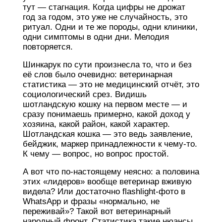
тут — стагнация. Когда цифры не дрожат
год за годом, это уже не случайность, это
ритуал. Одни и те же породы, одни клиники,
одни симптомы в одни дни. Мелодия
повторяется.
Шинкарук по сути произнесла то, что и без
её слов было очевидно: ветеринарная
статистика — это не медицинский отчёт, это
социологический срез. Видишь
шотландскую кошку на первом месте — и
сразу понимаешь примерно, какой доход у
хозяина, какой район, какой характер.
Шотландская кошка — это ведь заявление,
бейджик, маркер принадлежности к чему-то.
К чему — вопрос, но вопрос простой.
А вот что по-настоящему неясно: а половина
этих «лидеров» вообще ветеринар вживую
видела? Или достаточно flashlight-фото в
WhatsApp и фразы «нормально, не
переживай»? Такой вот ветеринарный
народный фронт. Статистика такие нюансы,