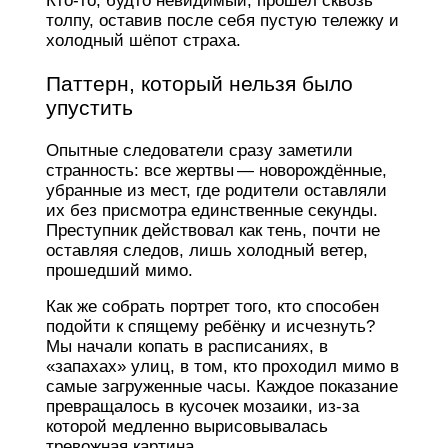
Кто‑то, будто невидимый, прошёл сквозь
толпу, оставив после себя пустую тележку и
холодный шёпот страха.
Паттерн, который нельзя было
упустить
Опытные следователи сразу заметили
странность: все жертвы — новорождённые,
убранные из мест, где родители оставляли
их без присмотра единственные секунды.
Преступник действовал как тень, почти не
оставляя следов, лишь холодный ветер,
прошедший мимо.
Как же собрать портрет того, кто способен
подойти к спящему ребёнку и исчезнуть?
Мы начали копать в расписаниях, в
«запахах» улиц, в том, кто проходил мимо в
самые загруженные часы. Каждое показание
превращалось в кусочек мозаики, из‑за
которой медленно вырисовывалась
тревожная картина.